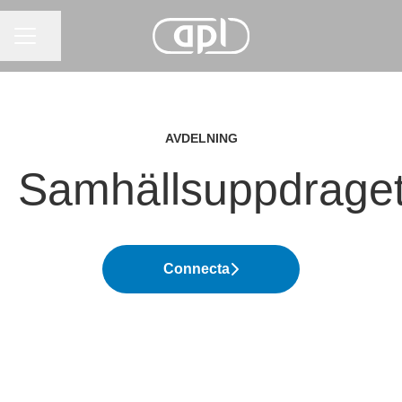
KARRIÄRMENY
Dela sidan
AVDELNING
Samhällsuppdrage
Connecta