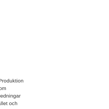
 Produktion
nom
redningar
llet och